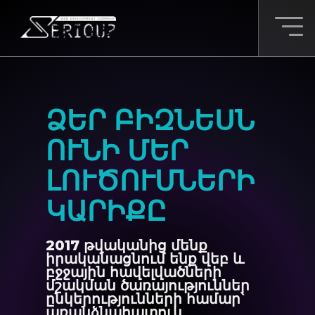
ՁԵՐ ԲԻԶՆԵՍՆ
ՈՒՆԻ ՄԵՐ
ԼՈՒԾՈՒՄՆԵՐԻ
ԿԱՐԻՔԸ
2017 թվականից մենք
իրականացնում ենք վեբ և
բջջային հավելվածների
մշակման ծառայություններ
ընկերությունների համար՝
առանձնահատուկ